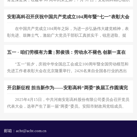
2025 年度优秀退役军人，走进全国爱国主义教育
安彩高科召开庆祝中国共产党成立104周年暨“七一”表彰大会
在中国共产党成立104周年之际，为进一步弘扬伟大建党精神，表
彰先进、鼓舞士气，激励广大党员干部职工真抓实干，锐意进取、挺
膺担当。6月30日下午，公司召开庆祝中国共产党成立10
五一 · 咱们劳模有力量 | 郭俊强：劳动永不褪色 创新一直在
线
“五一”前夕，庆祝中华全国总工会成立100周年暨全国劳动模范和
先进工作者表彰大会在北京隆重举行。2426名来自全国各行业的杰出
代表受到表彰，河南安彩高科股份
开启新征程 担当新作为——安彩高科“两委”换届工作圆满完
成
2025年4月15日，中共河南安彩高科股份有限公司委员会召开党员
代表大会，选举产生了新一届“两委”委员。安阳市财政局党组成员、
副局长、市国有企业委员会副书记
邮箱：acht@acht.com.cn